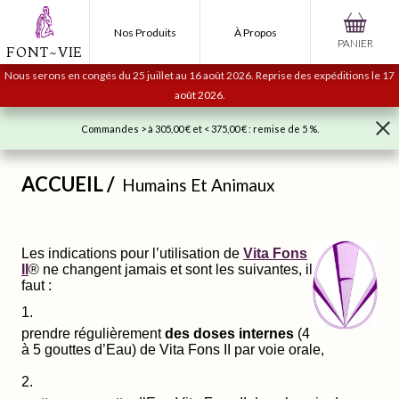
Nos Produits
À Propos
PANIER
FONT~VIE
Nous serons en congés du 25 juillet au 16 août 2026. Reprise des expéditions le 17
août 2026.
Commandes > à 305,00 € et < 375,00 € : remise de 5 %.
ACCUEIL
/
Humains Et Animaux
Les indications pour l’utilisation de
Vita Fons
II
® ne changent jamais et sont les suivantes, il
faut :
prendre régulièrement
des doses internes
(4
à 5 gouttes d’Eau) de Vita Fons II par voie orale,