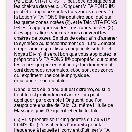
(A) L’Eau VITA FONS II® peut être appliquée sur
les chakras des yeux. L’Onguent VITA FONS II®
peut être appliqué sur les trois zones notées (1) ;
la Lotion VITA FONS II® peut être appliqué sur
les quatre zones notées (2), et le Talc VITA FONS
II® est à appliquer sur les trois zones notées (3).
(Les applications sur ces zones couvrent les
chakras de base). En plus de cela : afin d’amener
la synthèse au fonctionnement de l’Être Complet
(corps, âme, esprit, tissus conjonctifs subtils, et
Noyau Divin), il serait bon que vous appliquiez la
préparation VITA FONS II® appropriée, sur toutes
les zones qui présentent un dysfonctionnement,
sont devenues anormales, et/ou sont des zones
qui expriment une douleur physique,
émotionnelle ou mentale.
Dans le cas où la douleur est extrême, ou si le
trouble est profondément ancré, l’on peut
appliquer, par exemple l’Onguent, que l’on
saupoudre ensuite de Talc. Ou même l’Huile de
Massage, puis l’Onguent, et enfin le Talc.
(B) Puis prendre soit : cinq gouttes d’Eau VITA
FONS II®. (Consulter les
Conseils
pour la
fréquence à laquelle il convient d’utiliser VITA