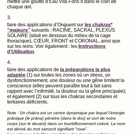
mettre une goutte d’Eau Vita Fons II dans le coin de
chaque œil.
faire des applications d’Onguent sur
les chakras*
“majeurs”
suivants : RACINE, SACRAL, PLEXUS
SOLAIRE (situé en dessous du milieu de la cage
thoracique), CŒUR, FRONT et CORONAL, ainsi que
sur les reins. Voir également : les
Instructions
d’Utilisation
.
faire des applications de
la préparations la plus
adaptée
(1) sur toutes les zones où un stress, un
dysfonctionnement, une douleur ou une gêne limitent la
conscience (elles peuvent paraître tout à fait sans
rapport avec l’infirmité, la douleur ou la gêne principale);
et également (2) sur tous les chakras secondaires et
tertiaires déficients.
Note : Un chakra est un centre dynamique par lequel l’énergie
prânique (le prāna) pénètre (dans le dos) et sort de notre
corps (sur le devant) dans un tourbillonnement coloré. Le nom
est dérivé du mot sanscrit signifiant “roue”.