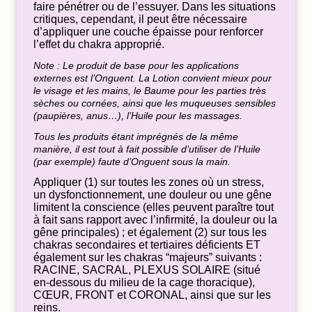
faire pénétrer ou de l’essuyer. Dans les situations
critiques, cependant, il peut être nécessaire
d’appliquer une couche épaisse pour renforcer
l’effet du chakra approprié.
Note : Le produit de base pour les applications
externes est l’Onguent. La Lotion convient mieux pour
le visage et les mains, le Baume pour les parties très
sèches ou cornées, ainsi que les muqueuses sensibles
(paupières, anus…), l’Huile pour les massages.
Tous les produits étant imprégnés de la même
manière, il est tout à fait possible d’utiliser de l’Huile
(par exemple) faute d’Onguent sous la main.
Appliquer (1) sur toutes les zones où un stress,
un dysfonctionnement, une douleur ou une gêne
limitent la conscience (elles peuvent paraître tout
à fait sans rapport avec l’infirmité, la douleur ou la
gêne principales) ; et également (2) sur tous les
chakras secondaires et tertiaires déficients ET
également sur les chakras “majeurs” suivants :
RACINE, SACRAL, PLEXUS SOLAIRE (situé
en-dessous du milieu de la cage thoracique),
CŒUR, FRONT et CORONAL, ainsi que sur les
reins.