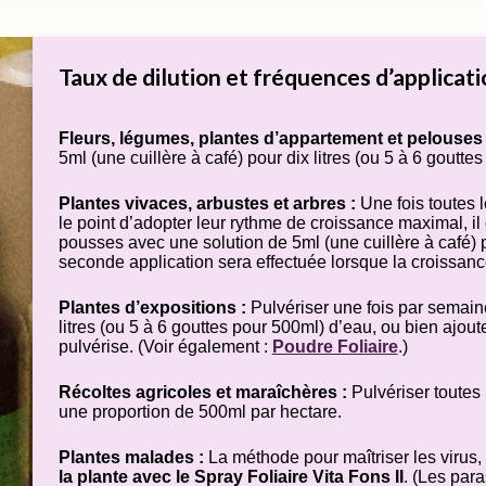
Taux de dilution et fréquences d’applicati
Fleurs, légumes, plantes d’appartement et pelouses 
5ml (une cuillère à café) pour dix litres (ou 5 à 6 goutte
Plantes vivaces, arbustes et arbres :
Une fois toutes l
le point d’adopter leur rythme de croissance maximal, i
pousses avec une solution de 5ml (une cuillère à café) p
seconde application sera effectuée lorsque la croissan
Plantes d’expositions :
Pulvériser une fois par semaine
litres (ou 5 à 6 gouttes pour 500ml) d’eau, ou bien ajou
pulvérise. (Voir également :
Poudre Foliaire
.)
Récoltes agricoles et maraîchères :
Pulvériser toutes 
une proportion de 500ml par hectare.
Plantes malades :
La méthode pour maîtriser les virus,
la plante avec le Spray Foliaire Vita Fons II
. (Les par