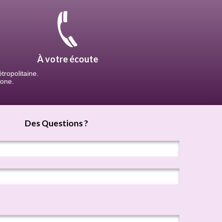
À votre écoute
ropolitaine.
hone.
Des Questions ?